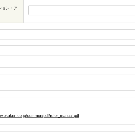
ション・ア
ww.okaken.co.jp/common/pdf/refer_manual.pdf