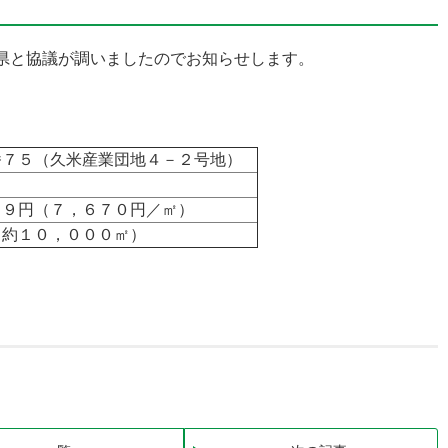
県と協議が調いましたのでお知らせします。
番７５（久米産業団地４－２号地）
１９円（７，６７０円／㎡）
（約１０，０００㎡）